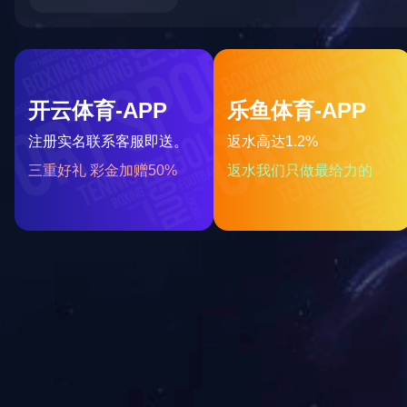
的滤纸产品达到国际先进水平，并迅速成为国内汽车滤
标签：
全部
上一篇：德国曼胡默尔集团供应链高层领导来龙德公司交流考察
下一篇：万豪纸业集团成功举办第45期“鸢都科技论坛”
相关新闻