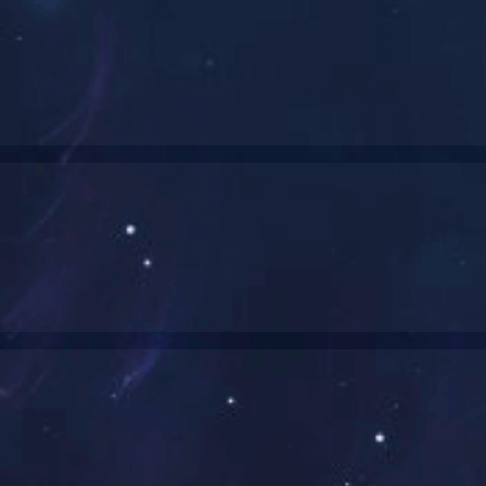
前海凯恩斯投资管理有限公司华北区领导来集
发布时间：2019-07-05
点击量：
186
北区总经理刘迎宾等一行
5
人在临朐地方金融局局长高凌利、临
察活动。
地考察，尹培农董事长向考察组一行详细介绍了汽车滤芯纸工艺
流，考察组充分肯定了龙德引进的德国先进滤纸生产设备和技术