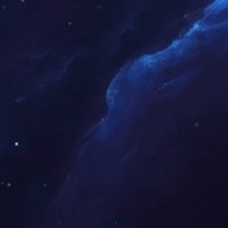
2024-07-02
亚太森博公司领导应邀来集团
2024-06-01
关于公司网页“版权问题”的相
2018-05-26
关于公司网页有广告法“极限词
2024-05-15
我集团与中国工程院院士宋湛
2024-05-09
入企送服务 用情促发展
2018-06-05
济宁市泗水县政协调研
您有任何问题，请留言给我们！
写您的联系方式，将有助于我们及时与您取得联系，尽快解决您提出的问