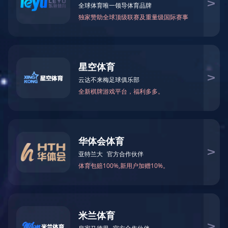
集团现有滤纸生产线两条、特种纸生产线四条、铜版纸生产线一
条、文化纸生产线一条、生活纸加工生产线两条等其他设备
食品级包装用纸系列
XINGKONG.COM-星空（中国）
医疗用纸系列
特种纸系列
食品包装纸
防油纸