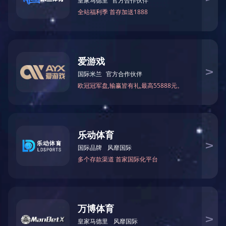
浙江地区合作企业的沟通联络，进一步增进了双方友谊，
更为进一步加深合作打下了坚实基础。集团将不懈努力，
加快科技创新，加大新产品研发力度，不断为用户提供优
质的工业滤材产品，实现共同发展。