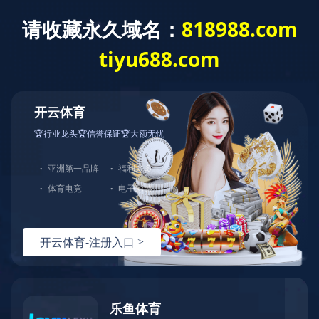
公司新闻
行业资讯
产品知识
刘裕斌带队赴浙江考察我集团用户
发布时间：2018-05-26
点击量：
185
5月24日－26日，县委副书记、县长刘裕斌带领有关街
道、县直部门和企业主要负责人，赴浙江温州地区我集团