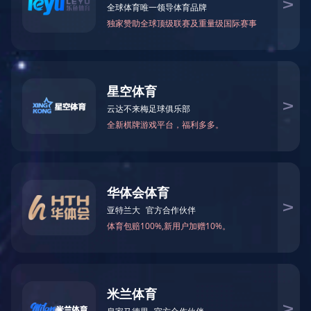
用户企业进行专题考察，集团董事长尹培农、集团常务副
总经理王红旗参加考察。
在温州，刘县长一行在尹培农董事长的陪同下，先后到
浙江环球滤清器有限公司、浙江双宇集团等合作企业进行
现场观摩与交流，温州的合作企业对刘县长一行的到来表
示热烈欢迎和热情接待，并对刘县长一行来温州帮助集团
调研考察市场给予了高度评价，也为企业的合作加深了友
谊和增强了信心。考察期间，刘县长一行深入生产现场实
地考察，并与温州的企业家们进行了深入交流。刘县长向
温州的企业家朋友全面介绍了临朐县的经济发展情况，并
详细了解了龙德公司与各企业的合作发展情况。尹培农董
事长介绍了龙德公司的生产经营情况，并对各企业长期以
来与龙德公司的友好合作和支持表示感谢。
通过刘县长带队赴浙地区进行考察交流，增强了集团与