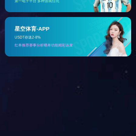
您
关于我们
有
公司概况
公司场景
公司生产线
资质荣誉
企业文化
任
何
问
产品中心
题
食品级包装用纸系列
XINGKONG.COM-星空（中国）
请
医疗用纸系列
特种纸系列
生活用纸系列
文化用纸系列
留
言
新闻资讯
给
我
公司新闻
行业资讯
产品知识
们
下属公司