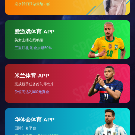
请填写您的联系方式，将有助于我们及时与您取得联系，尽快
解决您提出的问题。