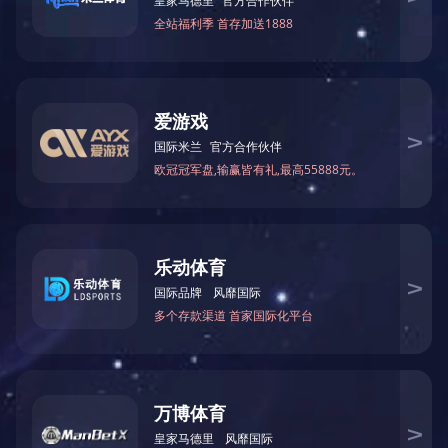
相关新闻
信息化时代 “互联网＋”是造纸业需配置的“新装备”
2017-05-26
FILTECH 2024，龙德科技德国之行圆满收官
2024-11-14
龙德公司参加中国汽车工业协会和内燃机工业协会滤清器分会七届二次理事会
2019-06-18
奋楫扬帆启新程 赓续前行谱新篇
2025-01-01
万豪纸业亮相2024纸基材料展览会 展示创新实力与未来愿景
2024-11-08
深圳前海凯恩斯投资管理有限公司华北区领导来集团考察
2019-07-05
书信传寄语 同心向未来
2025-02-10
龙德科技参加第十届亚洲过滤与分离工业展览会取得圆满成功
2024-12-13
万豪纸业集团成功举办第45期“鸢都科技论坛”
2019-08-05
集团多项管理体系顺利通过监督审核
2024-09-28
热烈祝贺集团董事长尹培农荣获“人才潍坊伯乐”奖
2024-09-27